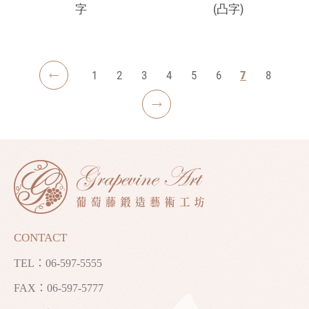
字
(凸字)
1
2
3
4
5
6
7
8
CONTACT
TEL：
06-597-5555
FAX：06-597-5777