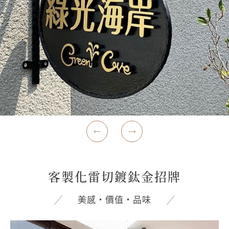
客製化雷切鍍鈦金招牌
美感‧價值‧品味