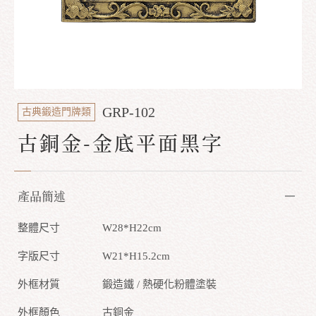
GRP-102
古典鍛造門牌類
古銅金-金底平面黑字
產品簡述
整體尺寸
W28*H22cm
字版尺寸
W21*H15.2cm
外框材質
鍛造鐵 / 熱硬化粉體塗裝
外框顏色
古銅金