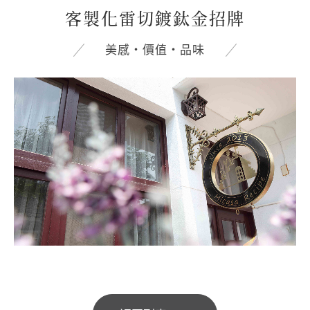
客製化雷切鍍鈦金招牌
美感‧價值‧品味