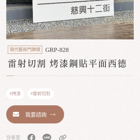
GRP-828
現代藝術門牌類
雷射切割 烤漆鋼貼平面西德
#烤漆
#雷射切割
我要諮詢
分享至