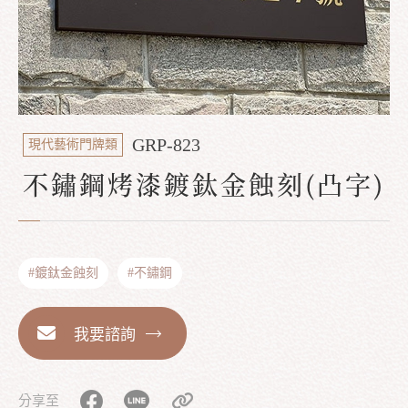
GRP-823
現代藝術門牌類
不鏽鋼烤漆鍍鈦金蝕刻(凸字)
#鍍鈦金蝕刻
#不鏽鋼
我要諮詢
分享至