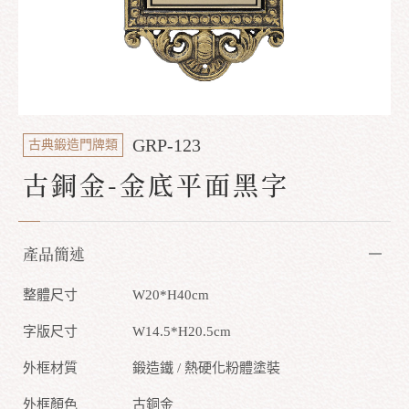
GRP-123
古典鍛造門牌類
古銅金-金底平面黑字
產品簡述
整體尺寸
W20*H40cm
字版尺寸
W14.5*H20.5cm
外框材質
鍛造鐵 / 熱硬化粉體塗裝
外框顏色
古銅金