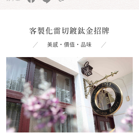
客製化雷切鍍鈦金招牌
美感‧價值‧品味