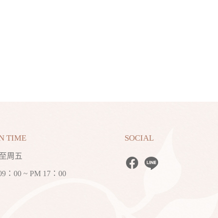
N TIME
SOCIAL
至周五
09：00 ~ PM 17：00