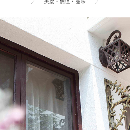
美感‧價值‧品味