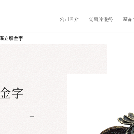
公司簡介
葡萄藤優勢
產品
黑底立體金字
體金字