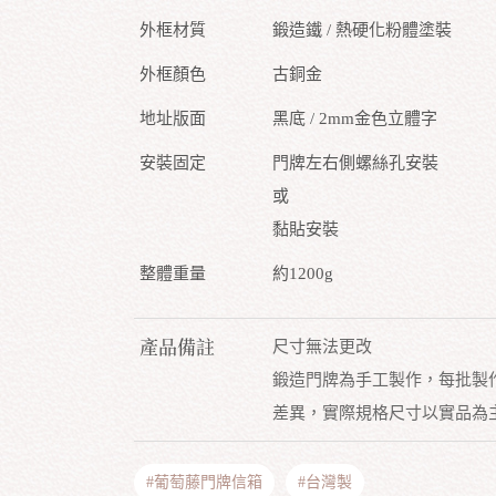
外框材質
鍛造鐵 / 熱硬化粉體塗裝
外框顏色
古銅金
地址版面
黑底 / 2mm金色立體字
安裝固定
門牌左右側螺絲孔安裝
或
黏貼安裝
整體重量
約1200g
產品備註
尺寸無法更改
鍛造門牌為手工製作，每批製
差異，實際規格尺寸以實品為
#葡萄藤門牌信箱
#台灣製