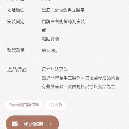
地址版面
黑底 / 2mm金色立體字
安裝固定
門牌左右側螺絲孔安裝
或
黏貼安裝
整體重量
約1200g
產品備註
尺寸無法更改
鍛造門牌為手工製作，每批製作成品均會
有些微差異，實際規格尺寸以實品為主
#葡萄藤門牌信箱
#台灣製
我要諮詢