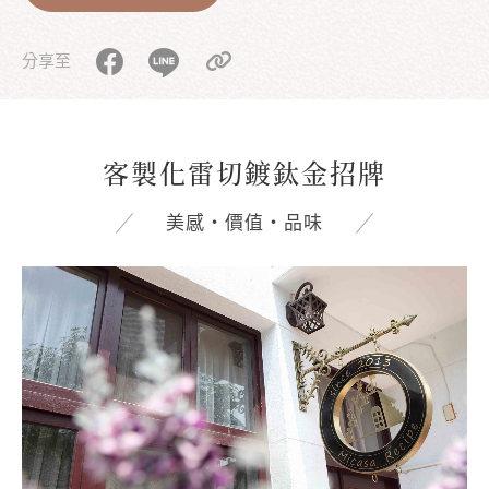
分享至
客製化雷切鍍鈦金招牌
美感‧價值‧品味