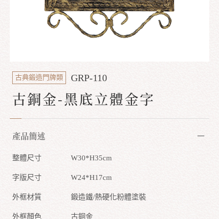
GRP-110
古典鍛造門牌類
古銅金-黑底立體金字
產品簡述
整體尺寸
W30*H35cm
字版尺寸
W24*H17cm
外框材質
鍛造鐵/熱硬化粉體塗裝
外框顏色
古銅金