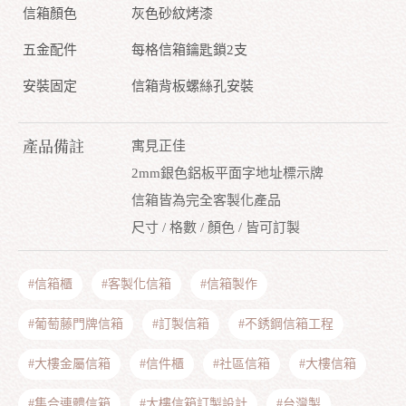
信箱顏色
灰色砂紋烤漆
五金配件
每格信箱鑰匙鎖2支
安裝固定
信箱背板螺絲孔安裝
產品備註
寓見正佳
2mm銀色鋁板平面字地址標示牌
信箱皆為完全客製化產品
尺寸 / 格數 / 顏色 / 皆可訂製
#信箱櫃
#客製化信箱
#信箱製作
#葡萄藤門牌信箱
#訂製信箱
#不銹鋼信箱工程
#大樓金屬信箱
#信件櫃
#社區信箱
#大樓信箱
#集合連體信箱
#大樓信箱訂製設計
#台灣製