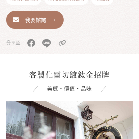
我要諮詢
分享至
客製化雷切鍍鈦金招牌
美感‧價值‧品味