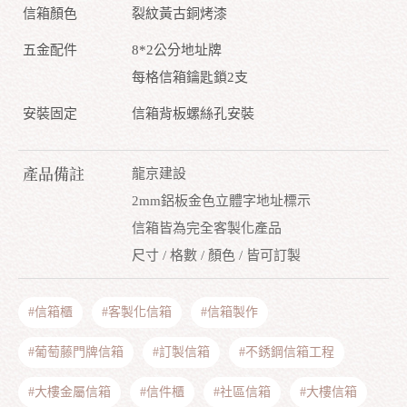
信箱顏色
裂紋黃古銅烤漆
五金配件
8*2公分地址牌
每格信箱鑰匙鎖2支
安裝固定
信箱背板螺絲孔安裝
產品備註
龍京建設
2mm鋁板金色立體字地址標示
信箱皆為完全客製化產品
尺寸 / 格數 / 顏色 / 皆可訂製
#信箱櫃
#客製化信箱
#信箱製作
#葡萄藤門牌信箱
#訂製信箱
#不銹鋼信箱工程
#大樓金屬信箱
#信件櫃
#社區信箱
#大樓信箱