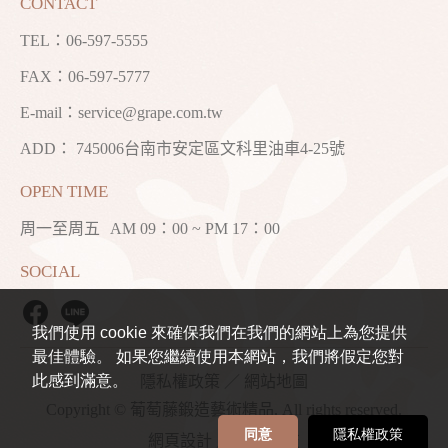
CONTACT
TEL：
06-597-5555
FAX：06-597-5777
E-mail：
service@grape.com.tw
ADD： 745006台南市安定區文科里油車4-25號
OPEN TIME
周一至周五
AM 09：00 ~ PM 17：00
SOCIAL
我們使用 cookie 來確保我們在我們的網站上為您提供
最佳體驗。 如果您繼續使用本網站，我們將假定您對
此感到滿意。
隱私權政策
／
網站地圖
Copyright © 葡萄藤鍛造藝術精品. All rights reserved.
同意
隱私權政策
網頁設計
／ 鉅潞科技