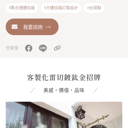
#集合連體信箱
#大樓信箱訂製設計
#台灣製
我要諮詢
分享至
客製化雷切鍍鈦金招牌
美感‧價值‧品味