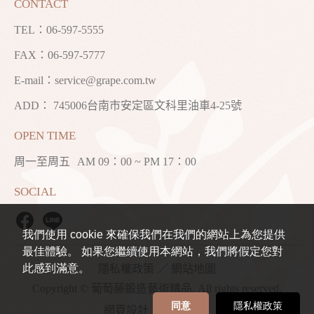
CONTACT
TEL：
06-597-5555
FAX：06-597-5777
E-mail：
service@grape.com.tw
ADD： 745006台南市安定區文科里油車4-25號
OPEN TIME
周一至周五
AM 09：00 ~ PM 17：00
SOCIAL
我們使用 cookie 來確保我們在我們的網站上為您提供
最佳體驗。 如果您繼續使用本網站，我們將假定您對
此感到滿意。
隱私權政策
／
網站地圖
Copyright © 葡萄藤鍛造藝術精品. All rights reserved.
同意
隱私權政策
網頁設計
／ 鉅潞科技