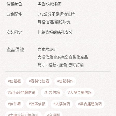
信箱顏色
黑色砂紋烤漆
五金配件
8*2公分不銹鋼地址牌
每格信箱鑰匙鎖2支
安裝固定
信箱背板螺絲孔安裝
產品備註
六本木設計
大樓信箱皆為完全客製化產品
尺寸 / 格數 / 顏色 皆可訂製
#信箱櫃
#客製化信箱
#信箱製作
#葡萄藤門牌信箱
#訂製信箱
#大樓金屬信箱
#信件櫃
#社區信箱
#大樓信箱
#集合連體信箱
#大樓信箱訂製設計
#台灣製