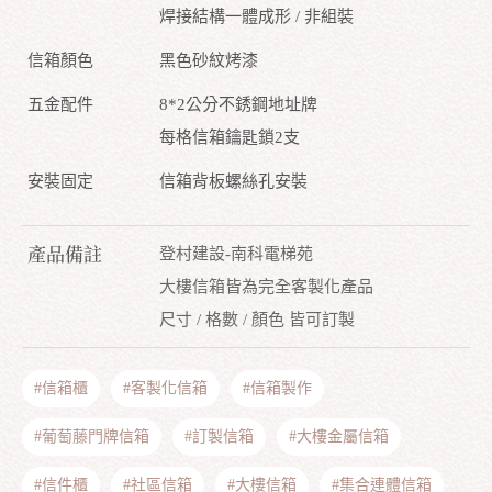
焊接結構一體成形 / 非組裝
信箱顏色
黑色砂紋烤漆
五金配件
8*2公分不銹鋼地址牌
每格信箱鑰匙鎖2支
安裝固定
信箱背板螺絲孔安裝
產品備註
登村建設-南科電梯苑
大樓信箱皆為完全客製化產品
尺寸 / 格數 / 顏色 皆可訂製
#信箱櫃
#客製化信箱
#信箱製作
#葡萄藤門牌信箱
#訂製信箱
#大樓金屬信箱
#信件櫃
#社區信箱
#大樓信箱
#集合連體信箱