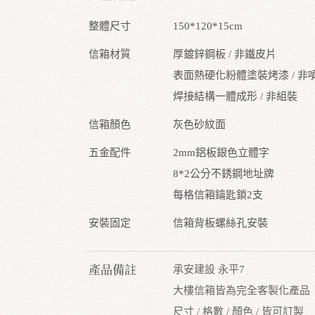
整體尺寸
150*120*15cm
信箱材質
厚鍍鋅鋼板 / 非鐵皮片
表面熱硬化粉體塗裝烤漆 / 非
焊接結構一體成形 / 非組裝
信箱顏色
灰色砂紋面
五金配件
2mm鋁板銀色立體字
8*2公分不銹鋼地址牌
每格信箱鑰匙鎖2支
安裝固定
信箱背板螺絲孔安裝
產品備註
承安建設 永平7
大樓信箱皆為完全客製化產品
尺寸 / 格數 / 顏色 / 皆可訂製