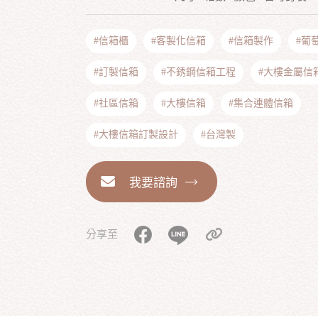
#信箱櫃
#客製化信箱
#信箱製作
#葡
#訂製信箱
#不銹鋼信箱工程
#大樓金屬信
#社區信箱
#大樓信箱
#集合連體信箱
#大樓信箱訂製設計
#台灣製
我要諮詢
分享至