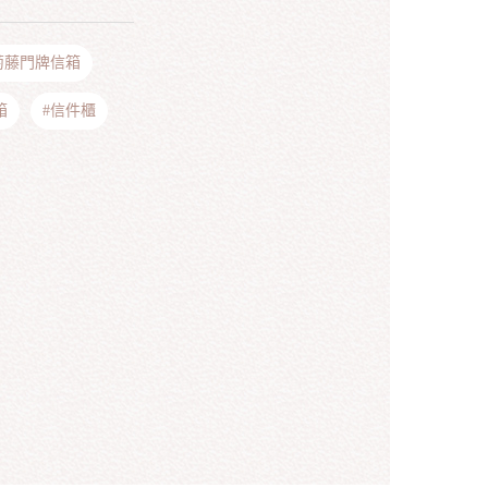
萄藤門牌信箱
箱
#信件櫃