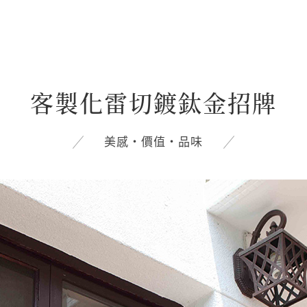
客製化雷切鍍鈦金招牌
美感‧價值‧品味