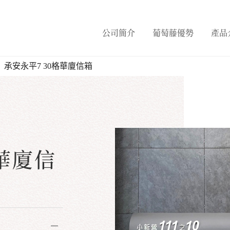
公司簡介
葡萄藤優勢
產品
承安永平7 30格華廈信箱
格華廈信