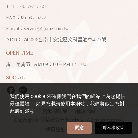
TEL：
06-597-5555
FAX：06-597-5777
E-mail：
service@grape.com.tw
ADD： 745006台南市安定區文科里油車4-25號
OPEN TIME
周一至周五
AM 09：00 ~ PM 17：00
SOCIAL
我們使用 cookie 來確保我們在我們的網站上為您提供
最佳體驗。 如果您繼續使用本網站，我們將假定您對
此感到滿意。
隱私權政策
／
網站地圖
Copyright © 葡萄藤鍛造藝術精品. All rights reserved.
同意
隱私權政策
網頁設計
／ 鉅潞科技