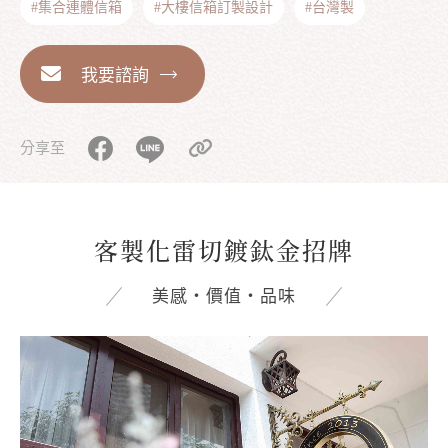
#集合連體信箱
#大樓信箱訂製設計
#台灣製
我要諮詢
分享至
客製化雷切鍍鈦金招牌
美感‧價值‧品味