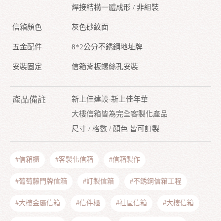
焊接結構一體成形 / 非組裝
信箱顏色
灰色砂紋面
五金配件
8*2公分不銹鋼地址牌
安裝固定
信箱背板螺絲孔安裝
產品備註
新上佳建設-新上佳年華
大樓信箱皆為完全客製化產品
尺寸 / 格數 / 顏色 皆可訂製
#信箱櫃
#客製化信箱
#信箱製作
#葡萄藤門牌信箱
#訂製信箱
#不銹鋼信箱工程
#大樓金屬信箱
#信件櫃
#社區信箱
#大樓信箱