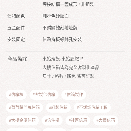
焊接結構一體成形 / 非組裝
信箱顏色
咖啡色砂紋面
五金配件
不銹鋼蝕刻地址牌
安裝固定
信箱背板螺絲孔安裝
產品備註
東拾建設-東拾麗緻15
大樓信箱皆為完全客製化產品
尺寸 / 格數 / 顏色 皆可訂製
#信箱櫃
#客製化信箱
#信箱製作
#葡萄藤門牌信箱
#訂製信箱
#不銹鋼信箱工程
#大樓金屬信箱
#信件櫃
#社區信箱
#大樓信箱