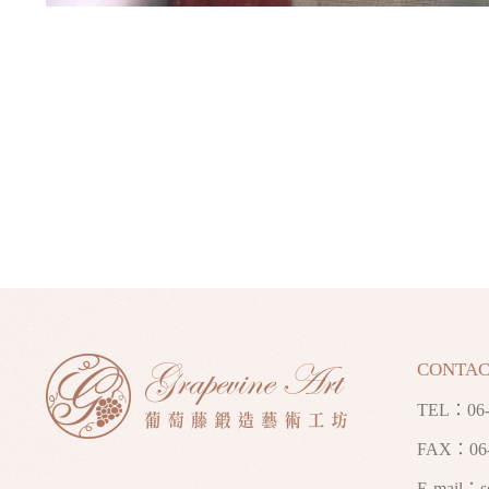
CONTAC
TEL：
06
FAX：06-
E-mail：
s