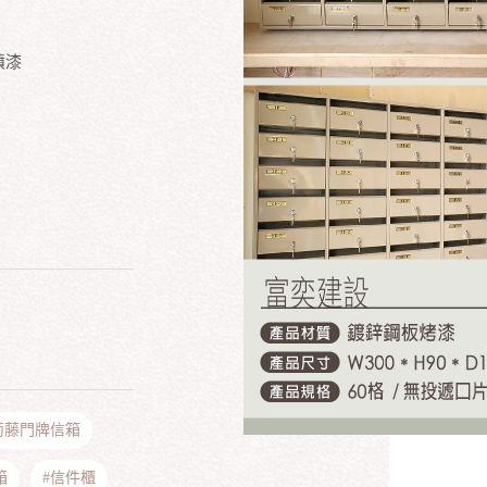
噴漆
萄藤門牌信箱
箱
#信件櫃