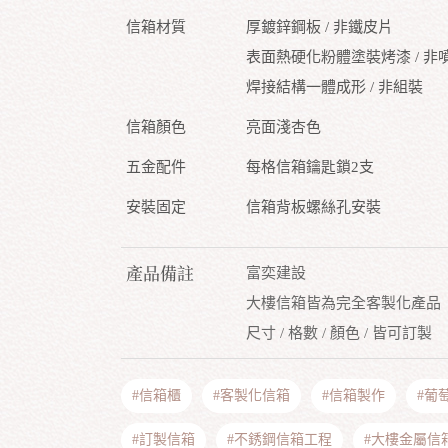
信箱材質
厚鍍鋅鋼板 / 非鐵皮片
表面熱硬化粉體塗裝烤漆 / 非
焊接結構一體成形 / 非組裝
信箱顏色
亮面淺杏色
五金配件
每格信箱鑰匙鎖2支
安裝固定
信箱背板螺絲孔安裝
產品備註
富奕建設
大樓信箱皆為完全客製化產品
尺寸 / 格數 / 顏色 / 皆可訂製
#信箱櫃
#客製化信箱
#信箱製作
#葡
#訂製信箱
#不銹鋼信箱工程
#大樓金屬信