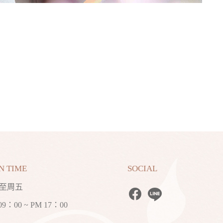
N TIME
SOCIAL
至周五
09：00 ~ PM 17：00