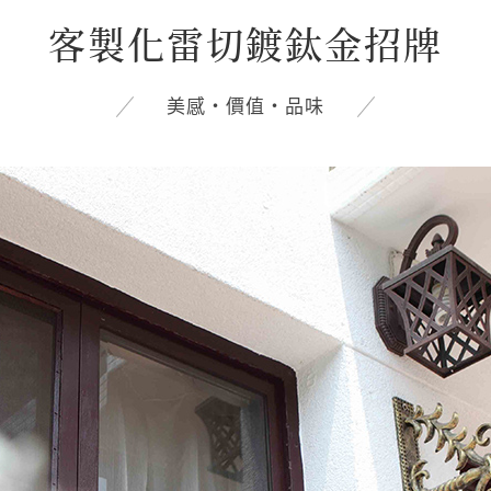
客製化雷切鍍鈦金招牌
美感‧價值‧品味